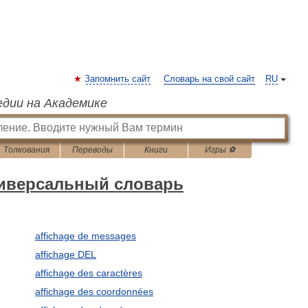
Запомнить сайт
Словарь на свой сайт
RU
едии на Академике
Толкования
Переводы
Книги
Игры ⚽
ниверсальный словарь
affichage de messages
affichage DEL
affichage des caractères
affichage des coordonnées