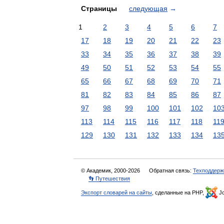
Страницы
следующая
→
1
2
3
4
5
6
7
17
18
19
20
21
22
23
33
34
35
36
37
38
39
49
50
51
52
53
54
55
65
66
67
68
69
70
71
81
82
83
84
85
86
87
97
98
99
100
101
102
10
113
114
115
116
117
118
11
129
130
131
132
133
134
13
© Академик, 2000-2026
Обратная связь:
Техподдерж
👣 Путешествия
Экспорт словарей на сайты
, сделанные на PHP,
Jo