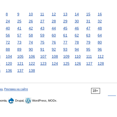
8
9
10
11
12
13
14
15
16
24
25
26
27
28
29
30
31
32
40
41
42
43
44
45
46
47
48
56
57
58
59
60
61
62
63
64
72
73
74
75
76
77
78
79
80
88
89
90
91
92
93
94
95
96
3
104
105
106
107
108
109
110
111
112
9
120
121
122
123
124
125
126
127
128
5
136
137
138
ка
,
Реклама на сайте
18+
omla,
Drupal,
WordPress, MODx.