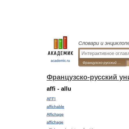
Словари и энциклоп
academic.ru
Французско-русский универсальный словарь
Французско-русский у
affi - allu
AFFI
affichable
Affichage
affichage